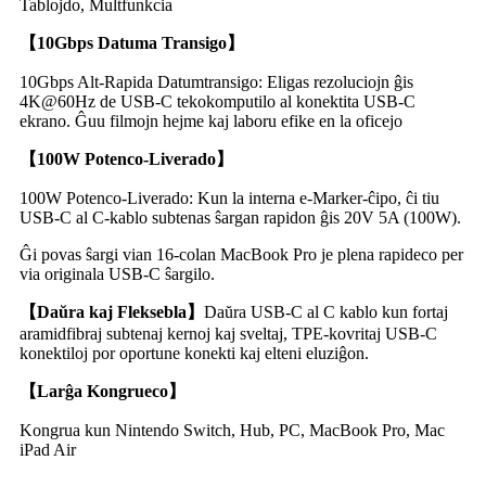
Tablojdo, Multfunkcia
【
10Gbps Datuma Transigo
】
10Gbps Alt-Rapida Datumtransigo: Eligas rezoluciojn ĝis
4K@60Hz de USB-C tekokomputilo al konektita USB-C
ekrano. Ĝuu filmojn hejme kaj laboru efike en la oficejo
【
100W Potenco-Liverado
】
100W Potenco-Liverado: Kun la interna e-Marker-ĉipo, ĉi tiu
USB-C al C-kablo subtenas ŝargan rapidon ĝis 20V 5A (100W).
Ĝi povas ŝargi vian 16-colan MacBook Pro je plena rapideco per
via originala USB-C ŝargilo.
【
Daŭra kaj Fleksebla
】
Daŭra USB-C al C kablo kun fortaj
aramidfibraj subtenaj kernoj kaj sveltaj, TPE-kovritaj USB-C
konektiloj por oportune konekti kaj elteni eluziĝon.
【
Larĝa Kongrueco
】
Kongrua kun Nintendo Switch, Hub, PC, MacBook Pro, Mac
iPad Air