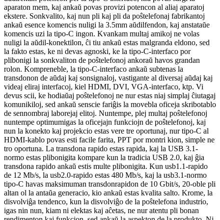
aparaton mem, kaj ankaŭ povas provizi potencon al aliaj aparatoj
ekstere. Sonkvalito, kaj nun pli kaj pli da poŝtelefonaj fabrikantoj
ankaŭ esence komencis nuligi la 3.5mm aŭdilfendon, kaj anstataŭe
komencis uzi la tipo-C ingon. Kvankam multaj amikoj ne volas
nuligi la aŭdil-konektilon, ĉi tiu ankaŭ estas malgranda eldono, sed
la fakto estas, ke ni devas agnoski, ke la tipo-C-interfaco por
plibonigi la sonkvaliton de poŝtelefonoj ankoraŭ havos grandan
rolon. Kompreneble, la tipo-C-interfaco ankaŭ subtenas la
transdonon de aŭdaj kaj sonsignaloj, vastigante al diversaj aŭdaj kaj
videaj eliraj interfacoj, kiel HDMI, DVI, VGA-interfaco, ktp. Vi
devus scii, ke hodiaŭaj poŝtelefonoj ne nur estas niaj simplaj ĉiutagaj
komunikiloj, sed ankaŭ senscie fariĝis la movebla oficeja skribotablo
de sennombraj laborejaj elitoj. Nuntempe, plej multaj poŝtelefonoj
nuntempe optimumigas la oficejajn funkciojn de poŝtelefonoj, kaj
nun la konekto kaj projekcio estas vere tre oportunaj, nur tipo-C al
HDMI-kablo povas esti facile farita, PPT por montri kion, simple ne
tro oportuna. La transdona rapido estas rapida, kaj la USB 3.1-
normo estas plibonigita kompare kun la tradicia USB 2.0, kaj ĝia
transdona rapido ankaŭ estis multe plibonigita. Kun usb1.1-rapido
de 12 Mb/s, la usb2.0-rapido estas 480 Mb/s, kaj la usb3.1-normo
tipo-C havas maksimuman transdonrapidon de 10 Gbit/s, 20-oble pli
altan ol la antaŭa generacio, kio ankaŭ estas kvalita salto. Krome, la
disvolviĝa tendenco, kun la disvolviĝo de la poŝtelefona industrio,
igas nin nun, kiam ni elektas kaj aĉetas, ne nur atentu pli bonan
rendimenton kaj funkcion, sed ankaŭ la aspekton de la produkto. Ni