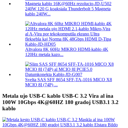
240W 120 G koaksiala Thunderbolt 5 Magneta
kablo 240W...
Altvalora 8K 60Hz MIKRO HDMI-kablo 4K
120Hz metala kazo...
Svelta SAS SFF 8654 SFF-TA-1016 MICO X8
MCIO 8I (74P) ...
Metala ujo USB-C kablo USB-C 3.2 Vira al ina
100W 10Gbps 4K@60HZ 180 gradoj USB3.1 3.2
kablo