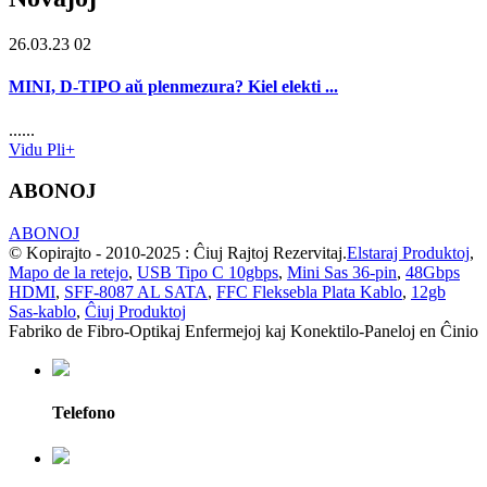
26.03.23 02
MINI, D-TIPO aŭ plenmezura? Kiel elekti ...
......
Vidu Pli+
ABONOJ
ABONOJ
© Kopirajto - 2010-2025 : Ĉiuj Rajtoj Rezervitaj.
Elstaraj Produktoj
,
Mapo de la retejo
,
USB Tipo C 10gbps
,
Mini Sas 36-pin
,
48Gbps
HDMI
,
SFF-8087 AL SATA
,
FFC Fleksebla Plata Kablo
,
12gb
Sas-kablo
,
Ĉiuj Produktoj
Fabriko de Fibro-Optikaj Enfermejoj kaj Konektilo-Paneloj en Ĉinio
Telefono