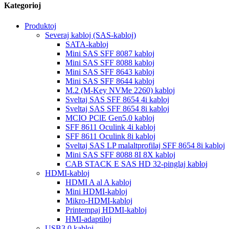
Kategorioj
Produktoj
Severaj kabloj (SAS-kabloj)
SATA-kabloj
Mini SAS SFF 8087 kabloj
Mini SAS SFF 8088 kabloj
Mini SAS SFF 8643 kabloj
Mini SAS SFF 8644 kabloj
M.2 (M-Key NVMe 2260) kabloj
Sveltaj SAS SFF 8654 4i kabloj
Sveltaj SAS SFF 8654 8i kabloj
MCIO PClE Gen5.0 kabloj
SFF 8611 Oculink 4i kabloj
SFF 8611 Oculink 8i kabloj
Sveltaj SAS LP malaltprofilaj SFF 8654 8i kabloj
Mini SAS SFF 8088 8I 8X kabloj
CAB STACK E SAS HD 32-pinglaj kabloj
HDMI-kabloj
HDMI A al A kabloj
Mini HDMI-kabloj
Mikro-HDMI-kabloj
Printempaj HDMI-kabloj
HMI-adaptiloj
USB3.0 kabloj