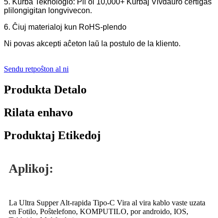
5. Kurba Teknologio: Pli ol 10,000+ Kurbaj Vivdaŭro certigas
plilongigitan longvivecon.
6. Ĉiuj materialoj kun RoHS-plendo
Ni povas akcepti aĉeton laŭ la postulo de la kliento.
Sendu retpoŝton al ni
Produkta Detalo
Rilata enhavo
Produktaj Etikedoj
Aplikoj:
La Ultra Supper Alt-rapida Tipo-C Vira al vira kablo vaste uzata
en Fotilo, Poŝtelefono, KOMPUTILO, por androido, IOS,