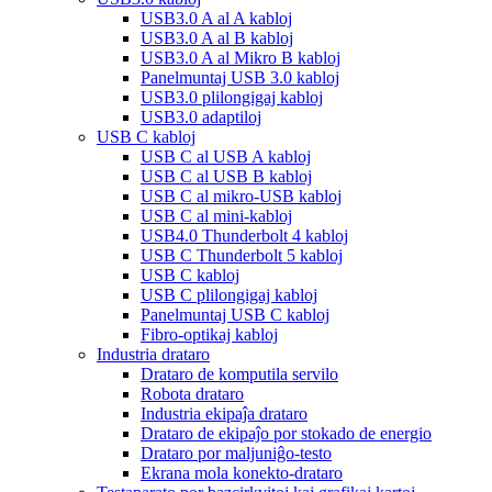
USB3.0 A al A kabloj
USB3.0 A al B kabloj
USB3.0 A al Mikro B kabloj
Panelmuntaj USB 3.0 kabloj
USB3.0 plilongigaj kabloj
USB3.0 adaptiloj
USB C kabloj
USB C al USB A kabloj
USB C al USB B kabloj
USB C al mikro-USB kabloj
USB C al mini-kabloj
USB4.0 Thunderbolt 4 kabloj
USB C Thunderbolt 5 kabloj
USB C kabloj
USB C plilongigaj kabloj
Panelmuntaj USB C kabloj
Fibro-optikaj kabloj
Industria drataro
Drataro de komputila servilo
Robota drataro
Industria ekipaĵa drataro
Drataro de ekipaĵo por stokado de energio
Drataro por maljuniĝo-testo
Ekrana mola konekto-drataro