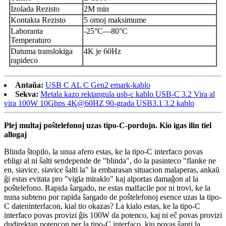
Izolada Rezisto
2M min
Kontakta Rezisto
5 omoj maksimume
Laboranta
-25°C—80°C
Temperaturo
Datuma translokiga
4K je 60Hz
rapideco
Antaŭa:
USB C AL C Gen2 emark-kablo
Sekva:
Metala kazo rektangula usb-c kablo USB-C 3.2 Vira al
vira 100W 10Gbps 4K@60HZ 90-grada USB3.1 3.2 kablo
Plej multaj poŝtelefonoj uzas tipo-C-pordojn. Kio igas ilin tiel
allogaj
Blinda ŝtopilo, la unua afero estas, ke la tipo-C interfaco povas
ebligi al ni ŝalti sendepende de "blinda", do la pasinteco "flanke ne
en, siavice, siavice ŝalti la" la embarasan situacion malaperas, ankaŭ
ĝi estas evitata pro "vigla miraklo" kaj alportas damaĝon al la
poŝtelefono. Rapida ŝargado, ne estas malfacile por ni trovi, ke la
nuna subteno por rapida ŝargado de poŝtelefonoj esence uzas la tipo-
C dateninterfacon, kial tio okazas? La kialo estas, ke la tipo-C
interfaco povas provizi ĝis 100W da potenco, kaj ni eĉ povas provizi
dudirektan potencon per la tipo-C interfaco, kiu povas ŝargi la