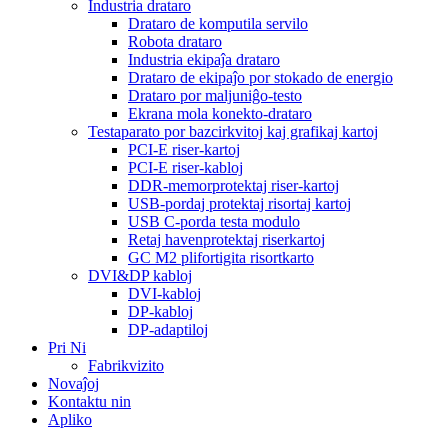
Industria drataro
Drataro de komputila servilo
Robota drataro
Industria ekipaĵa drataro
Drataro de ekipaĵo por stokado de energio
Drataro por maljuniĝo-testo
Ekrana mola konekto-drataro
Testaparato por bazcirkvitoj kaj grafikaj kartoj
PCI-E riser-kartoj
PCI-E riser-kabloj
DDR-memorprotektaj riser-kartoj
USB-pordaj protektaj risortaj kartoj
USB C-porda testa modulo
Retaj havenprotektaj riserkartoj
GC M2 plifortigita risortkarto
DVI&DP kabloj
DVI-kabloj
DP-kabloj
DP-adaptiloj
Pri Ni
Fabrikvizito
Novaĵoj
Kontaktu nin
Apliko