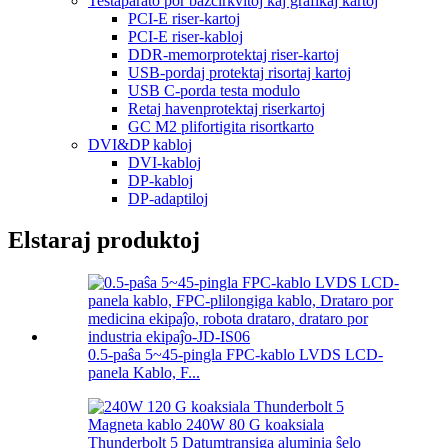
Testaparato por bazcirkvitoj kaj grafikaj kartoj
PCI-E riser-kartoj
PCI-E riser-kabloj
DDR-memorprotektaj riser-kartoj
USB-pordaj protektaj risortaj kartoj
USB C-porda testa modulo
Retaj havenprotektaj riserkartoj
GC M2 plifortigita risortkarto
DVI&DP kabloj
DVI-kabloj
DP-kabloj
DP-adaptiloj
Elstaraj produktoj
0.5-paŝa 5~45-pingla FPC-kablo LVDS LCD-
panela Kablo, F...