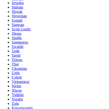
Sesotho
Sinhala
Slovak
Slovenian
Somali
Samoan
Scots Gaelic
Shona
Sindhi
Sundanese
Swahili
Tajik
Tamil
Telugu
Thai
Ukrainian
Urdu
Uzbek
Vietnamese
Welsh
Xhosa
Yiddish
Yoruba
Zulu
Kinyarwanda