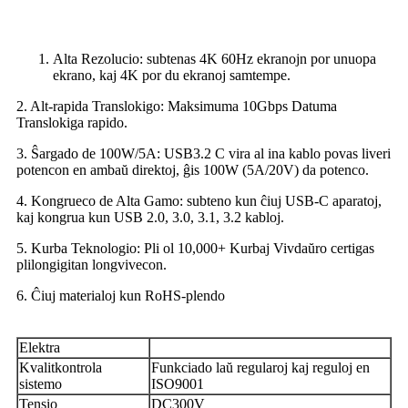
Alta Rezolucio: subtenas 4K 60Hz ekranojn por unuopa
ekrano, kaj 4K por du ekranoj samtempe.
2. Alt-rapida Translokigo: Maksimuma 10Gbps Datuma
Translokiga rapido.
3. Ŝargado de 100W/5A: USB3.2 C vira al ina kablo povas liveri
potencon en ambaŭ direktoj, ĝis 100W (5A/20V) da potenco.
4. Kongrueco de Alta Gamo: subteno kun ĉiuj USB-C aparatoj,
kaj kongrua kun USB 2.0, 3.0, 3.1, 3.2 kabloj.
5. Kurba Teknologio: Pli ol 10,000+ Kurbaj Vivdaŭro certigas
plilongigitan longvivecon.
6. Ĉiuj materialoj kun RoHS-plendo
Elektra
Kvalitkontrola
Funkciado laŭ regularoj kaj reguloj en
sistemo
ISO9001
Tensio
DC300V